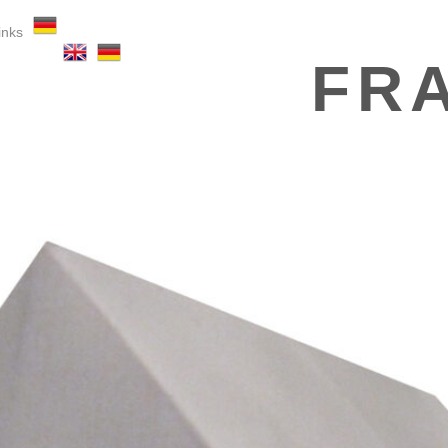
inks
FR