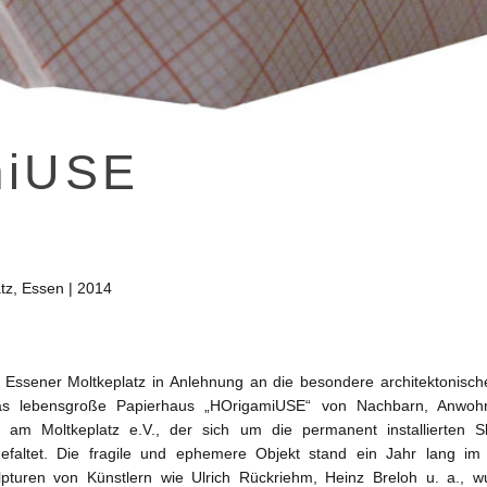
miUSE
tz, Essen | 2014
ssener Moltkeplatz in Anlehnung an die besondere architektonisch
das lebensgroße Papierhaus „HOrigamiUSE“ von Nachbarn, Anwoh
t am Moltkeplatz e.V., der sich um die permanent installierten 
gefaltet. Die fragile und ephemere Objekt stand ein Jahr lang i
lpturen von Künstlern wie Ulrich Rückriehm, Heinz Breloh u. a., w