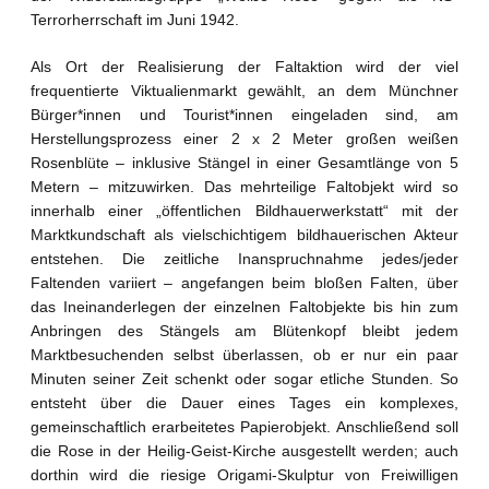
Terrorherrschaft im Juni 1942.
Als Ort der Realisierung der Faltaktion wird der viel
frequentierte Viktualienmarkt gewählt, an dem Münchner
Bürger*innen und Tourist*innen eingeladen sind, am
Herstellungsprozess einer 2 x 2 Meter großen weißen
Rosenblüte – inklusive Stängel in einer Gesamtlänge von 5
Metern – mitzuwirken. Das mehrteilige Faltobjekt wird so
innerhalb einer „öffentlichen Bildhauerwerkstatt“ mit der
Marktkundschaft als vielschichtigem bildhauerischen Akteur
entstehen. Die zeitliche Inanspruchnahme jedes/jeder
Faltenden variiert – angefangen beim bloßen Falten, über
das Ineinanderlegen der einzelnen Faltobjekte bis hin zum
Anbringen des Stängels am Blütenkopf bleibt jedem
Marktbesuchenden selbst überlassen, ob er nur ein paar
Minuten seiner Zeit schenkt oder sogar etliche Stunden. So
entsteht über die Dauer eines Tages ein komplexes,
gemeinschaftlich erarbeitetes Papierobjekt. Anschließend soll
die Rose in der Heilig-Geist-Kirche ausgestellt werden; auch
dorthin wird die riesige Origami-Skulptur von Freiwilligen