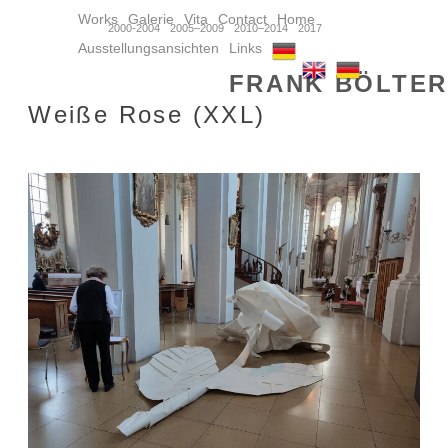
Works
Galerie
Vita
Contact
Home
2000-2004
2005–2009
2010–2014
2017
Ausstellungsansichten
Links
FRANK BÖLTER
Weiße Rose (XXL)